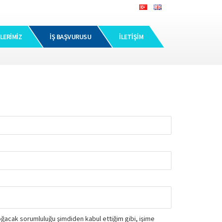
LERIMIZ
İŞ BAŞVURUSU
İLETIŞIM
doğacak sorumluluğu şimdiden kabul ettiğim gibi, işime