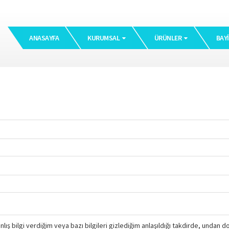
ANASAYFA
KURUMSAL
ÜRÜNLER
BAYI
ış bilgi verdiğim veya bazı bilgileri gizlediğim anlaşıldığı takdirde, undan 