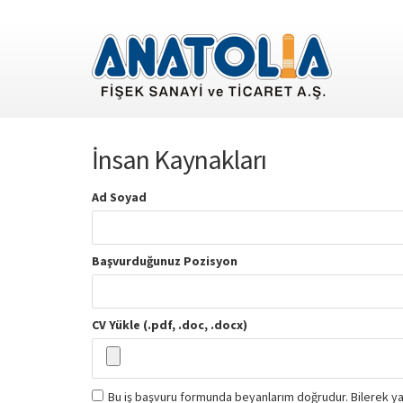
İnsan Kaynakları
Ad Soyad
Başvurduğunuz Pozisyon
CV Yükle (.pdf, .doc, .docx)
Bu iş başvuru formunda beyanlarım doğrudur. Bilerek yanl