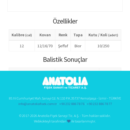
Özellikler
Kalibre
Kovan
Renk
Tapa
Kutu / Koli
(cal)
(adet)
12
12/16/70
Şeffaf
Bior
10/250
Balistik Sonuçlar
Hız 1 (0.2 - 0.5m)
Hız 2 (10 - 20m)
Pbar
(m/sn)
(m/sn)
(bar)
450 - 460
375 - 380
650 - 700
85.Yıl Cumhuriyet Mah.Sanayi Cd. N:110 P.K.35737 Kemalpaşa - İzmir - TÜRKİYE
info@anatoliafisek.com.tr
-
+90 232 886 78 76
-
+90 232 886 78 77
© 2017-2026 Anatolia Fişek Sanayi Tic. A.Ş. - Tüm hakları saklıdır.
Webkokteyli tarafından
ile tasarlanmıştır.